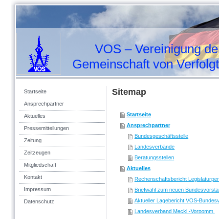
VOS – Vereinigung der
Gemeinschaft von Verfolgten
Sitemap
Startseite
Ansprechpartner
Startseite
Aktuelles
Ansprechpartner
Pressemitteilungen
Bundesgeschäftsstelle
Zeitung
Landesverbände
Zeitzeugen
Beratungsstellen
Mitgliedschaft
Aktuelles
Kontakt
Rechenschaftsbericht Legislaturpe
Impressum
Briefwahl zum neuen Bundesvorst
Aktueller Lagebericht VOS-Bundes
Datenschutz
Landesverband Meckl.-Vorpomm.