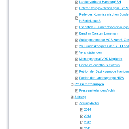
Landesverband Hamburg/ SH
Unterstützungskriterien gem. StrR
Rede des Kommissarischen Bundes
in BerlinNeue S
Essentials 6. Unrechtsbereinigung
Email an Carsten Linnemann
Stellungnahme der VOS zum 6. Ges
28. Bundeskongress der SED-Landes
Veranstaltungen
Meinungsportal VOS-Mitglieder
Fidelio im Zuchthaus Cottbus
Petition der Bezirksgruppe Hambur
Petition der Landesgruppe NRW
Pressemitteilungen
Pressemitteilungen Archiv
Zeitung
Zeitung Archiv
2014
2013
2012
2011