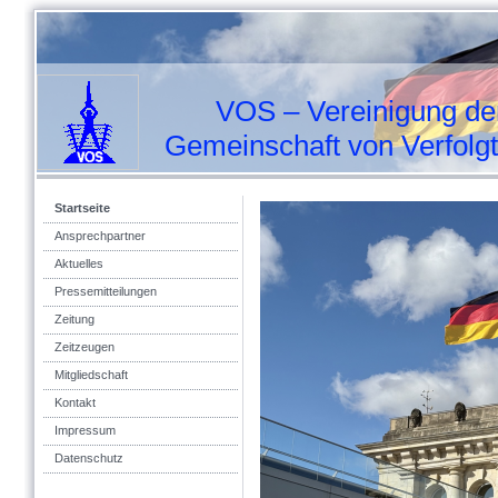
VOS – Vereinigung der
Gemeinschaft von Verfolgten
Startseite
Ansprechpartner
Aktuelles
Pressemitteilungen
Zeitung
Zeitzeugen
Mitgliedschaft
Kontakt
Impressum
Datenschutz