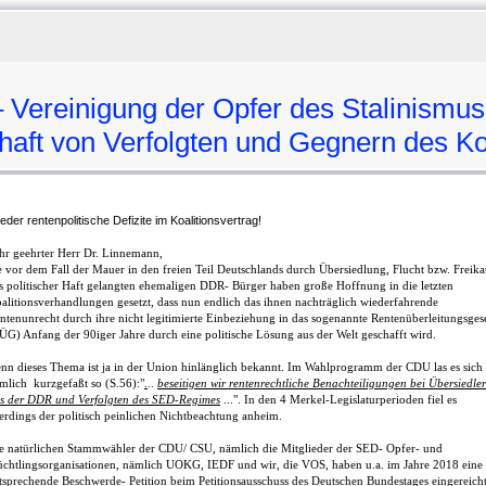
Vereinigung der Opfer des Stalinismus
n Verfolgten und Gegnern des Ko
eder rentenpolitische Defizite im Koalitionsvertrag!
hr geehrter Herr Dr. Linnemann,
e vor dem Fall der Mauer in den freien Teil Deutschlands durch Übersiedlung, Flucht bzw. Freika
s politischer Haft gelangten ehemaligen DDR- Bürger haben große Hoffnung in die letzten
alitionsverhandlungen gesetzt, dass nun endlich das ihnen nachträglich wiederfahrende
ntenunrecht durch ihre nicht legitimierte Einbeziehung in das sogenannte Rentenüberleitungsges
ÜG) Anfang der 90iger Jahre durch eine politische Lösung aus der Welt geschafft wird.
nn dieses Thema ist ja in der Union hinlänglich bekannt. Im Wahlprogramm der CDU las es sich
mlich kurzgefaßt so (S.56):"
.
..
beseitigen wir rentenrechtliche Benachteiligungen bei Übersiedle
s der DDR und Verfolgten des SED-Regimes
...".
In den 4 Merkel-Legislaturperioden fiel es
lerdings der politisch peinlichen Nichtbeachtung anheim.
e natürlichen Stammwähler der CDU/ CSU, nämlich die Mitglieder der SED- Opfer- und
üchtlingsorganisationen, nämlich UOKG, IEDF und wir, die VOS, haben u.a. im Jahre 2018 eine
tsprechende Beschwerde- Petition beim Petitionsausschuss des Deutschen Bundestages eingereicht