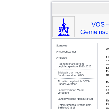
VOS – 
Gemeinschaft vo
Startseite
Wi
Ansprechpartner
Se
Aktuelles
di
Rechenschaftsbericht
au
Legislaturperiode 2021-2025
Ko
Re
Briefwahl zum neuen
(R
Bundesvorstand 2025
Aktueller Lagebericht VOS-
De
Bundesvorstand
nä
au
Landesverband Meckl.-
Vorpomm.
al
Landesverband Hamburg/ SH
Di
Fl
Unterstützungskriterien gem.
StrRehaG § 18
en