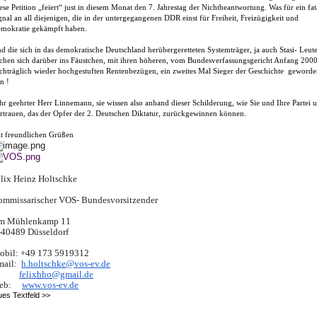
ese Petition „feiert“ just in diesem Monat den 7. Jahrestag der Nichtbeantwortung. Was für ein fat
gnal an all diejenigen, die in der untergegangenen DDR einst für Freiheit, Freizügigkeit und
mokratie gekämpft haben.
d die sich in das demokratische Deutschland herübergeretteten Systemträger, ja auch Stasi- Leute
chen sich darüber ins Fäustchen, mit ihren höheren, vom Bundesverfassungsgericht Anfang 200
chträglich wieder hochgestuften Rentenbezügen, ein zweites Mal Sieger der Geschichte geworde
in !
hr geehrter Herr Linnemann, sie wissen also anhand dieser Schilderung, wie Sie und Ihre Partei 
rtrauen, das der Opfer der 2. Deutschen Diktatur, zurückgewinnen können.
t freundlichen Grüßen
lix Heinz Holtschke
ommissarischer VOS- Bundesvorsitzender
m Mühlenkamp 11
-40489 Düsseldorf
obil: +49 173 5919312
mail:
h.holtschke@vos-ev.de
felixhho@gmail.de
eb:
www.vos-ev.de
es Textfeld >>