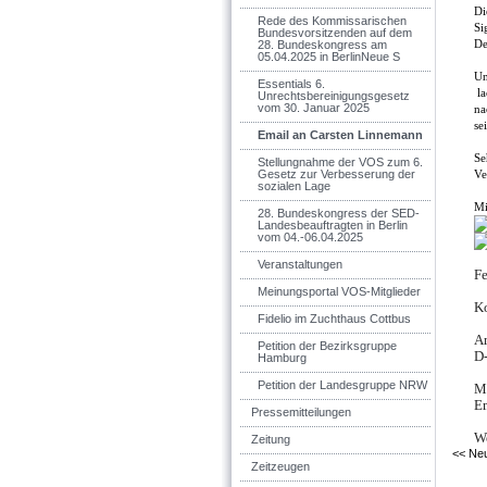
Di
Rede des Kommissarischen
Si
Bundesvorsitzenden auf dem
De
28. Bundeskongress am
05.04.2025 in BerlinNeue S
Un
Essentials 6.
la
Unrechtsbereinigungsgesetz
vom 30. Januar 2025
na
se
Email an Carsten Linnemann
Se
Stellungnahme der VOS zum 6.
Gesetz zur Verbesserung der
Ve
sozialen Lage
Mi
28. Bundeskongress der SED-
Landesbeauftragten in Berlin
vom 04.-06.04.2025
Veranstaltungen
Fe
Meinungsportal VOS-Mitglieder
K
Fidelio im Zuchthaus Cottbus
A
Petition der Bezirksgruppe
D
Hamburg
Petition der Landesgruppe NRW
M
E
Pressemitteilungen
W
Zeitung
<< Neu
Zeitzeugen