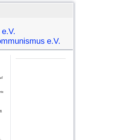
 e.V.
mmunismus e.V.
uf
etz
rn
.