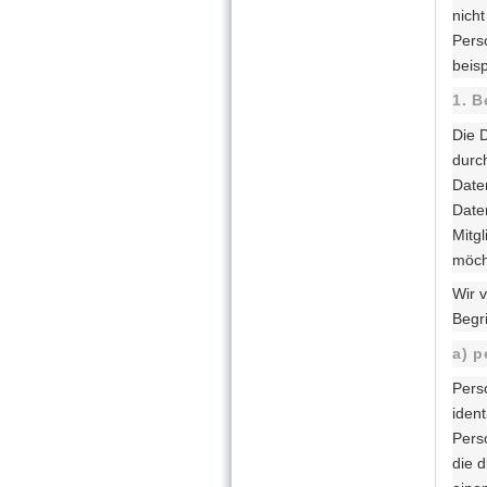
nich
Pers
beisp
1. 
Die 
durc
Date
Daten
Mitgl
möcht
Wir 
Begri
a) 
Pers
ident
Perso
die 