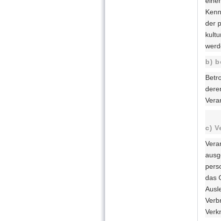
eine
Kenn
der p
kultu
werd
b) b
Betro
dere
Vera
c) V
Verar
ausg
pers
das 
Ausl
Verb
Verk