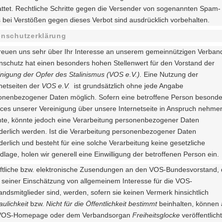
attet. Rechtliche Schritte gegen die Versender von sogenannten Spam-
s bei Verstößen gegen dieses Verbot sind ausdrücklich vorbehalten.
enschutzerklärung
freuen uns sehr über Ihr Interesse an unserem gemeinnützigen Verban
nschutz hat einen besonders hohen Stellenwert für den Vorstand der
inigung der Opfer des Stalinismus (VOS e.V.).
Eine Nutzung der
rnetseiten der
VOS e.V.
ist grundsätzlich ohne jede Angabe
onenbezogener Daten möglich. Sofern eine betroffene Person besond
ices unserer Vereinigung über unsere Internetseite in Anspruch nehme
te, könnte jedoch eine Verarbeitung personenbezogener Daten
rderlich werden. Ist die Verarbeitung personenbezogener Daten
derlich und besteht für eine solche Verarbeitung keine gesetzliche
lage, holen wir generell eine Einwilligung der betroffenen Person ein.
iftliche bzw. elektronische Zusendungen an den VOS-Bundesvorstand, 
 seiner Einschätzung von allgemeinem Interesse für die VOS-
ndsmitglieder sind, werden, sofern sie keinen Vermerk hinsichtlich
aulichkeit
bzw.
Nicht für die Öffentlichkeit bestimmt
beinhalten, können 
VOS-Homepage oder dem Verbandsorgan
Freiheitsglocke
veröffentlicht