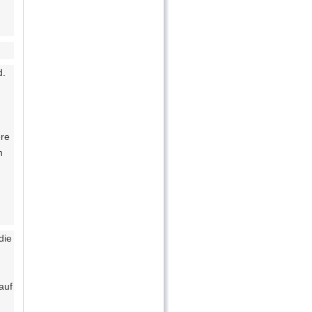
d.
ere
n
die
auf