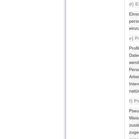
d) E
Eins
pers
einz
e) P
Profi
Date
werd
Pers
Arbei
Inter
natü
f) 
Pseu
Weis
zusä
zuge