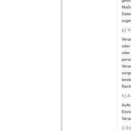
geso
Maßn
Daten
zuge
g) V
Veran
oder 
oder
pers
Vera
vorg
best
Rech
h) A
Auftr
Einr
Veran
i) E