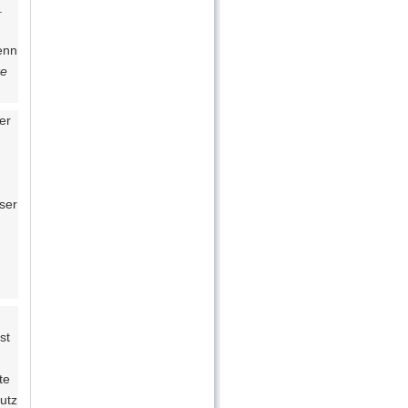
.
enn
ke
er
ser
st
te
utz