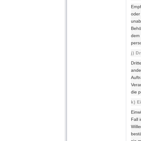
Empfä
oder
unabh
Behö
dem 
pers
j) Dr
Dritt
ande
Auft
Vera
die 
k) E
Einwi
Fall
Will
best