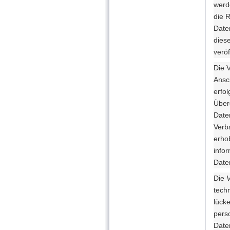
werd
die 
Date
dies
veröf
Die 
Ansc
erfo
Über
Date
Verb
erho
info
Date
Die
tech
lücke
pers
Date