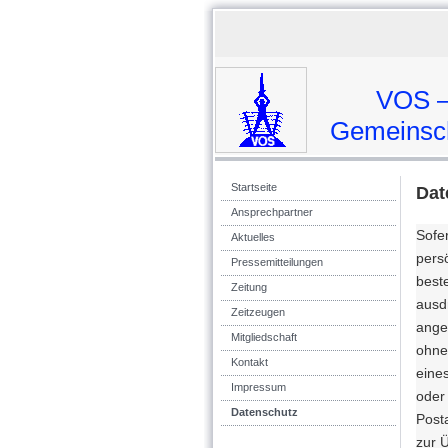
VOS – 
Gemeinschaft vo
Startseite
Dat
Ansprechpartner
Sofe
Aktuelles
pers
Pressemitteilungen
beste
Zeitung
ausd
Zeitzeugen
ange
Mitgliedschaft
ohne
Kontakt
eine
Impressum
oder
Datenschutz
Post
zur 