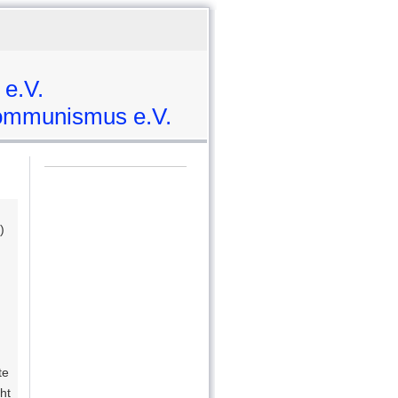
 e.V.
mmunismus e.V.
)
te
ht