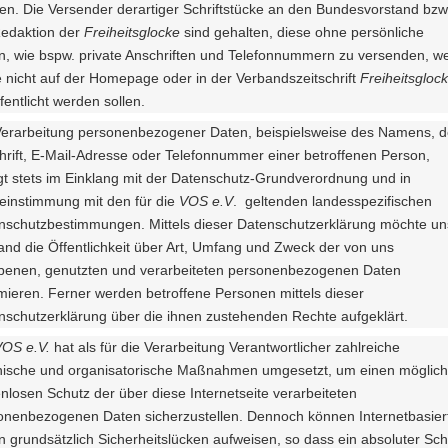
en. Die Versender derartiger Schriftstücke an den Bundesvorstand bzw
Redaktion der
Freiheitsglocke
sind gehalten, diese ohne persönliche
n, wie bspw. private Anschriften und Telefonnummern zu versenden, w
e nicht auf der Homepage oder in der Verbandszeitschrift
Freiheitsgloc
fentlicht werden sollen.
Verarbeitung personenbezogener Daten, beispielsweise des Namens, d
hrift, E-Mail-Adresse oder Telefonnummer einer betroffenen Person,
lgt stets im Einklang mit der Datenschutz-Grundverordnung und in
einstimmung mit den für die
VOS e.V
. geltenden landesspezifischen
nschutzbestimmungen. Mittels dieser Datenschutzerklärung möchte un
and die Öffentlichkeit über Art, Umfang und Zweck der von uns
benen, genutzten und verarbeiteten personenbezogenen Daten
rmieren. Ferner werden betroffene Personen mittels dieser
nschutzerklärung über die ihnen zustehenden Rechte aufgeklärt.
VOS e.V.
hat als für die Verarbeitung Verantwortlicher zahlreiche
nische und organisatorische Maßnahmen umgesetzt, um einen möglich
nlosen Schutz der über diese Internetseite verarbeiteten
onenbezogenen Daten sicherzustellen. Dennoch können Internetbasier
n grundsätzlich Sicherheitslücken aufweisen, so dass ein absoluter Sch