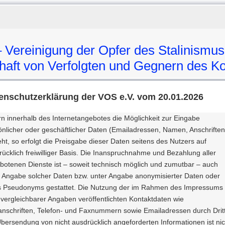
Vereinigung der Opfer des Stalinismus
n Verfolgten und Gegnern des Ko
enschutzerklärung der VOS e.V. vom 20.01.2026
rn innerhalb des Internetangebotes die Möglichkeit zur Eingabe
önlicher oder geschäftlicher Daten (Emailadressen, Namen, Anschriften
ht, so erfolgt die Preisgabe dieser Daten seitens des Nutzers auf
rücklich freiwilliger Basis. Die Inanspruchnahme und Bezahlung aller
botenen Dienste ist – soweit technisch möglich und zumutbar – auch
 Angabe solcher Daten bzw. unter Angabe anonymisierter Daten oder
s Pseudonyms gestattet. Die Nutzung der im Rahmen des Impressums
 vergleichbarer Angaben veröffentlichten Kontaktdaten wie
anschriften, Telefon- und Faxnummern sowie Emailadressen durch Drit
Übersendung von nicht ausdrücklich angeforderten Informationen ist nic