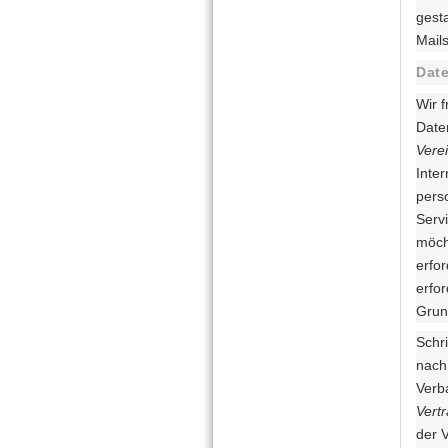
gest
Mail
Dat
Wir 
Date
Vere
Inte
pers
Serv
möch
erfo
erfor
Grund
Schr
nach
Verba
Vertr
der 