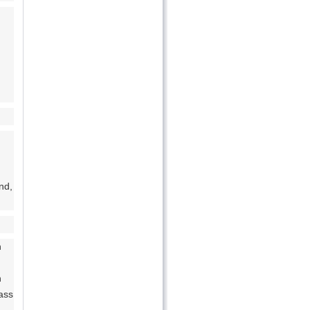
nd,
n
n
ass