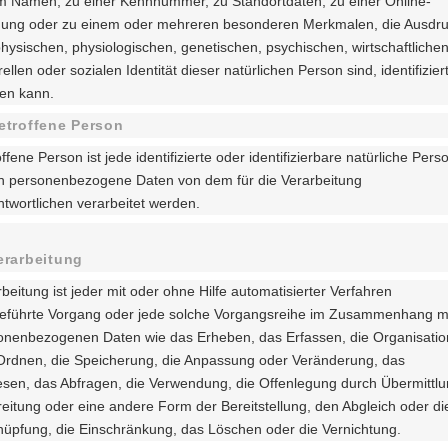
m Namen, zu einer Kennnummer, zu Standortdaten, zu einer Online-
ung oder zu einem oder mehreren besonderen Merkmalen, die Ausdr
hysischen, physiologischen, genetischen, psychischen, wirtschaftlichen
rellen oder sozialen Identität dieser natürlichen Person sind, identifizier
en kann.
etroffene Person
ffene Person ist jede identifizierte oder identifizierbare natürliche Pers
n personenbezogene Daten von dem für die Verarbeitung
ntwortlichen verarbeitet werden.
erarbeitung
beitung ist jeder mit oder ohne Hilfe automatisierter Verfahren
eführte Vorgang oder jede solche Vorgangsreihe im Zusammenhang m
onenbezogenen Daten wie das Erheben, das Erfassen, die Organisatio
Ordnen, die Speicherung, die Anpassung oder Veränderung, das
esen, das Abfragen, die Verwendung, die Offenlegung durch Übermittlu
reitung oder eine andere Form der Bereitstellung, den Abgleich oder di
nüpfung, die Einschränkung, das Löschen oder die Vernichtung.