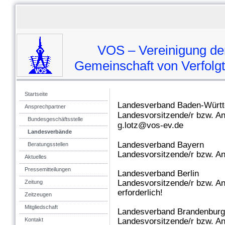
VOS – Vereinigung der
Gemeinschaft von Verfolgten
Startseite
Landesverband Baden-Würt
Ansprechpartner
Landesvorsitzende/r bzw. An
Bundesgeschäftsstelle
g.lotz@vos-ev.de
Landesverbände
Landesverband Bayern
Beratungsstellen
Landesvorsitzende/r bzw. An
Aktuelles
Pressemitteilungen
Landesverband Berlin
Landesvorsitzende/r bzw. A
Zeitung
erforderlich!
Zeitzeugen
Mitgliedschaft
Landesverband Brandenburg
Landesvorsitzende/r bzw. A
Kontakt